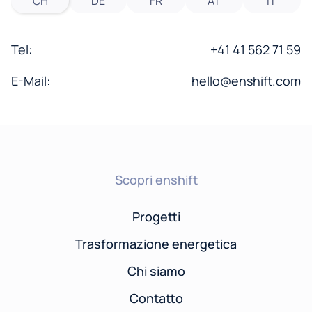
CH
DE
FR
AT
IT
Tel:
+41 41 562 71 59
E-Mail:
hello@enshift.com
Scopri enshift
Progetti
Trasformazione energetica
Chi siamo
Contatto