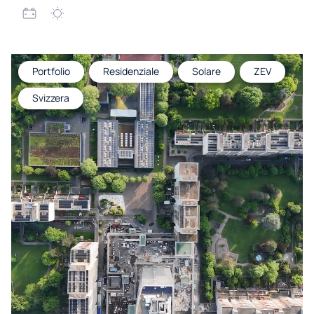
Portfolio
Residenziale
Solare
ZEV
Svizzera