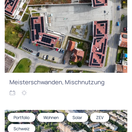
Meisterschwanden, Mischnutzung
Portfolio
Wohnen
Solar
ZEV
Schweiz