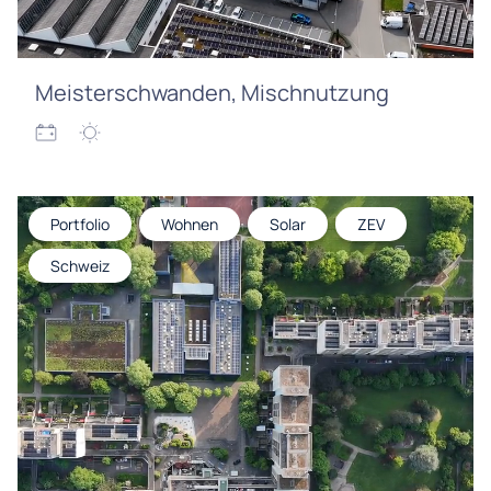
Meisterschwanden, Mischnutzung
Portfolio
Wohnen
Solar
ZEV
Schweiz