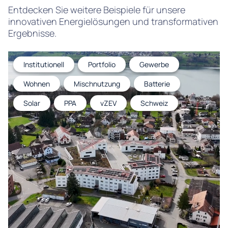
Entdecken Sie weitere Beispiele für unsere
innovativen Energielösungen und transformativen
Ergebnisse.
Institutionell
Portfolio
Gewerbe
Wohnen
Mischnutzung
Batterie
Solar
PPA
vZEV
Schweiz