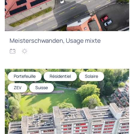
Meisterschwanden, Usage mixte
Portefeuille
Résidentiel
Solaire
ZEV
Suisse