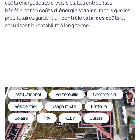
coûts énergétiques prévisibles. Les entreprises
bénéficient de
coûts d’énergie stables
, tandis que les
propriétaires gardent un
contrôle total des coûts
et
sécurisent la rentabilité à long terme.
Institutionnel
Portefeuille
Commercial
Résidentiel
Usage mixte
Batterie
Solaire
PPA
vZEV
Suisse