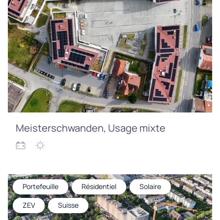
Meisterschwanden, Usage mixte
Portefeuille
Résidentiel
Solaire
ZEV
Suisse